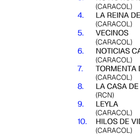
Search
for: