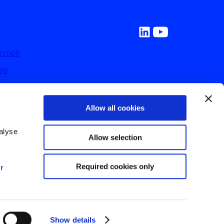
Somos
ed
y Recursos
on Nosotros
Allow all cookies
nos
lyse 
Allow selection
Required cookies only
r 
Show details
©
2026
Fifty5Blue.