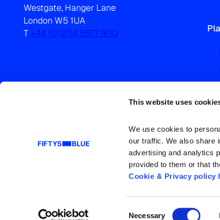
Westgate, Hanger Lane
London W5 1UA
Pl
T
+44 (0) 204 5577 900
This website uses cookie
We use cookies to personal
our traffic. We also share 
advertising and analytics 
provided to them or that th
Cookie & Privacy policy 
Consent
Necessary
Gobierno Corporativo
Política de Privacidad y Cookies
Términos y Condiciones