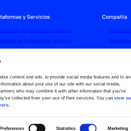
ataformas y Servicios
Compañía
Medición de Audiencias e Insights
Quiénes 
Análisis de Audiencia de TechEdge
Nuestra R
Perfilado y Segmentación de Audiencias de
Noticias 
TGI
Trabaja c
s
Advertising Intelligence
Contácta
Análisis e Investigación del Mercado
ise content and ads, to provide social media features and to ana
Deportivo
information about your use of our site with our social media, 
partners who may combine it with other information that you’ve 
ey’ve collected from your use of their services. You can 
view ou
here
.
Preferences
Statistics
Marketing