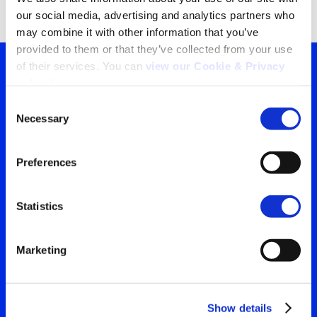
our social media, advertising and analytics partners who 
may combine it with other information that you’ve 
provided to them or that they’ve collected from your use 
of their services. You can 
view our Cookie & Privacy 
policy here
.
Tu ventana a lo que el
Consent
Necessary
mundo está viendo
Selection
Search
Contáctanos para obtener
for:
Preferences
la visión más clara de tu
audiencia
Statistics
Marketing
Contáctanos
Show details