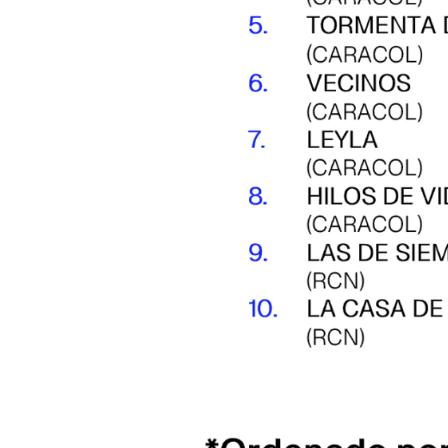
Search
for: