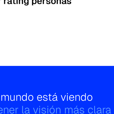
l mundo está viendo
ner la visión más clara