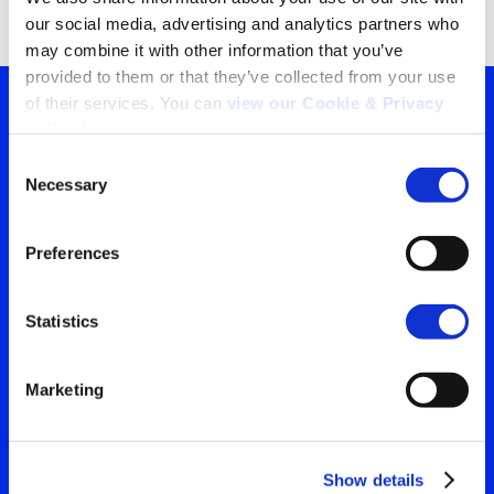
our social media, advertising and analytics partners who 
may combine it with other information that you’ve 
provided to them or that they’ve collected from your use 
of their services. You can 
view our Cookie & Privacy 
policy here
.
Tu ventana a lo que el
Consent
Necessary
mundo está viendo
Selection
Search
Contáctanos para obtener
for:
Preferences
la visión más clara de tu
audiencia
Statistics
Marketing
Contáctanos
Show details