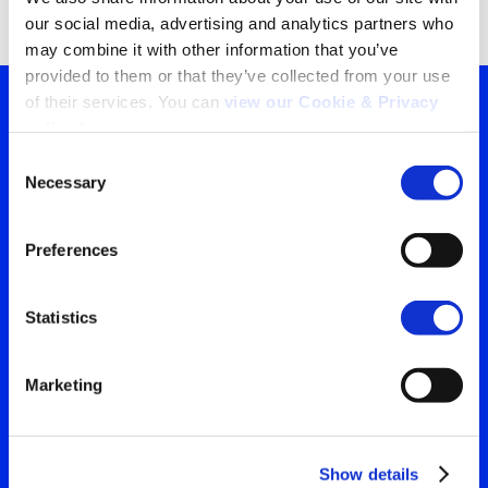
our social media, advertising and analytics partners who 
may combine it with other information that you’ve 
provided to them or that they’ve collected from your use 
of their services. You can 
view our Cookie & Privacy 
policy here
.
Tu ventana a lo que el
Consent
Necessary
mundo está viendo
Selection
Search
Contáctanos para obtener
for:
Preferences
la visión más clara de tu
audiencia
Statistics
Marketing
Contáctanos
Show details