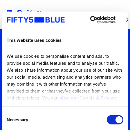
This website uses cookies
Tu ventana a lo que el
We use cookies to personalise content and ads, to 
mundo está viendo
provide social media features and to analyse our traffic. 
We also share information about your use of our site with 
Contáctanos para obtener
our social media, advertising and analytics partners who 
may combine it with other information that you’ve 
la visión más clara de tu
provided to them or that they’ve collected from your use 
audiencia
of their services. You can 
view our Cookie & Privacy 
policy here
.
Consent
Contáctanos
Necessary
Selection
Search