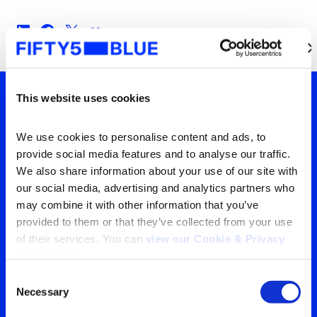
This website uses cookies
Tu ventana a lo que el
We use cookies to personalise content and ads, to 
mundo está viendo
provide social media features and to analyse our traffic. 
We also share information about your use of our site with 
Contáctanos para obtener
our social media, advertising and analytics partners who 
may combine it with other information that you’ve 
la visión más clara de tu
provided to them or that they’ve collected from your use 
audiencia
of their services. You can 
view our Cookie & Privacy 
policy here
.
Consent
Contáctanos
Necessary
Selection
Search