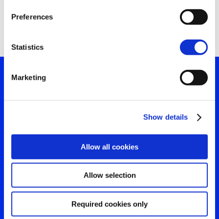
Search
for:
Preferences
Statistics
Marketing
Tu ventana a lo que el
mundo está viendo
Show details
Contáctanos para obtener
Allow all cookies
la visión más clara de tu
audiencia
Allow selection
Required cookies only
Contáctanos