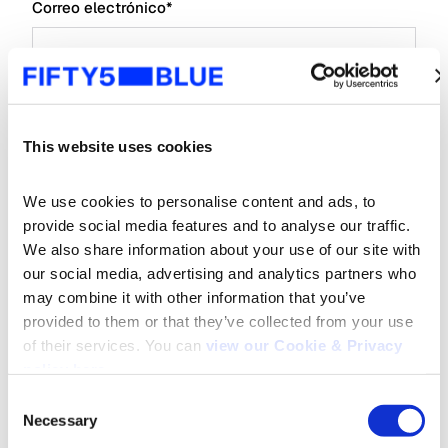
Correo electrónico
*
Empresa
*
This website uses cookies
Tipo de organización
*
We use cookies to personalise content and ads, to 
provide social media features and to analyse our traffic. 
Posición comercial
*
We also share information about your use of our site with 
our social media, advertising and analytics partners who 
may combine it with other information that you’ve 
Me gustaría recibir información sobre
provided to them or that they’ve collected from your use 
tendencias, ideas y eventos de IBOPE.
of their services. You can 
view our Cookie & Privacy 
Acepto el
Consentimiento para usar datos
de
policy here
.
IBOPE
*
Consent
Necessary
Selection