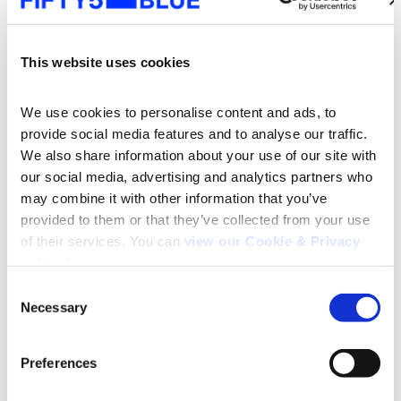
(HBO Max), “La caida de la casa Usher” (Netflix),
“Louis Tomlinson: All of Those Voices” (Paramount+),
“Only Murders in the building” (Netflix), “Sayen”
This website uses cookies
(Prime Video).
We use cookies to personalise content and ads, to 
Acerca de Kantar
provide social media features and to analyse our traffic. 
IBOPE Media
We also share information about your use of our site with 
our social media, advertising and analytics partners who 
may combine it with other information that you’ve 
provided to them or that they’ve collected from your use 
Kantar IBOPE Media es parte de Kantar Media, líder
of their services. You can 
view our Cookie & Privacy 
mundial en datos, insights y consultoría. Ofrecemos
policy here
.
la información más completa y precisa sobre el
Consent
consumo, el rendimiento y la inversión en medios,
Necessary
Selection
brindando a los clientes de América Latina datos
para una mejor toma de decisiones.
Search
for:
Preferences
Acerca de Kantar