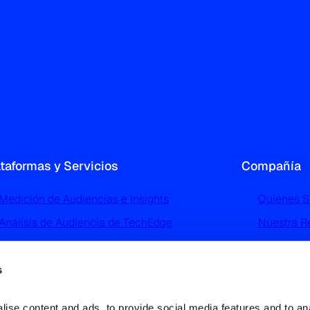
ataformas y Servicios
Compañía
Medición de Audiencias e Insights
Quiénes 
Análisis de Audiencia de TechEdge
Nuestra R
Perfilado y Segmentación de Audiencias de
Noticias 
TGI
Trabaja c
s
Advertising Intelligence
Contácta
Análisis e Investigación del Mercado
ise content and ads, to provide social media features and to ana