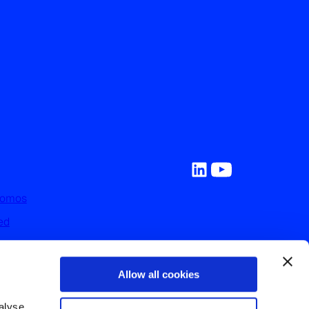
Somos
ed
y Recursos
on Nosotros
Allow all cookies
nos
lyse 