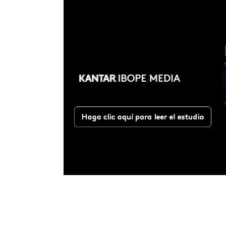
Search
for: