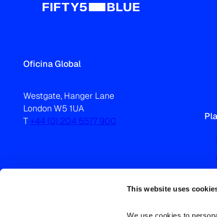
Oficina Global
Westgate, Hanger Lane
London W5 1UA
Pl
T
+44 (0) 204 5577 900
This website uses cookie
We use cookies to personal