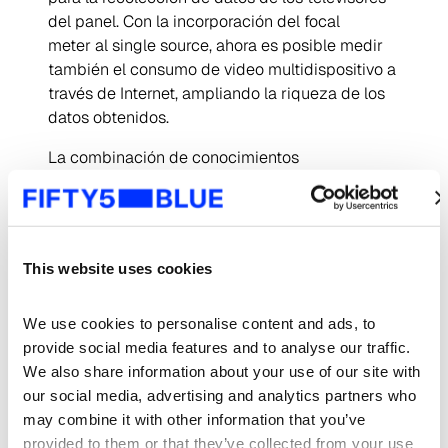
del panel. Con la incorporación del
focal
meter
al
single source
, ahora es posible medir
también el consumo de video multidispositivo a
través de Internet, ampliando la riqueza de los
datos obtenidos.
La combinación de conocimientos
especializados, nuevas tecnologías, un enfoque
de
single source
y alianzas estratégicas con
empresas multinacionales ha permitido a Kantar
IBOPE Media crear un innovador producto
This website uses cookies
TM
llamado Cross Platform View
.
La televisión lineal continúa siendo importante,
We use cookies to personalise content and ads, to 
prevalece con su liderazgo, ya que ocupa un
provide social media features and to analyse our traffic. 
lugar destacado en los hogares, adaptándose a
We also share information about your use of our site with 
los avances tecnológicos; los medios,
our social media, advertising and analytics partners who 
anunciantes y las agencias, requieren datos que
may combine it with other information that you’ve 
integren todo el ecosistema lineal y
on
provided to them or that they’ve collected from your use 