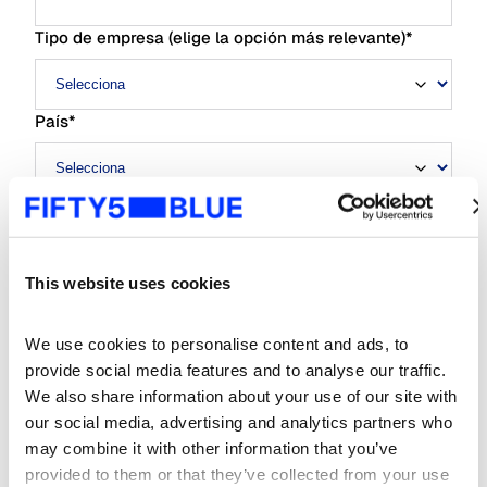
Tipo de empresa (elige la opción más relevante)
*
País
*
De vez en cuando, nos gustaría ponernos en contacto
contigo para informarte sobre nuestros productos y
servicios, así como sobre otros contenidos que puedan
This website uses cookies
ser de tu interés. Si estás de acuerdo en que nos
pongamos en contacto contigo con este fin, por favor
marca la casilla de abajo para decir cómo te gustaría
We use cookies to personalise content and ads, to 
que nos pusiéramos en contacto contigo.
provide social media features and to analyse our traffic. 
We also share information about your use of our site with 
Me gustaría recibir comunicaciones
our social media, advertising and analytics partners who 
ocasionales sobre eventos de Fifty5Blue
may combine it with other information that you’ve 
Para obtener más información sobre cómo darse de
provided to them or that they’ve collected from your use 