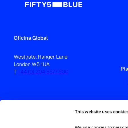
Oficina Global
Westgate, Hanger Lane
London W5 1UA
Pl
T
+44 (0) 204 5577 900
This website uses cookie
We use cookies to personal