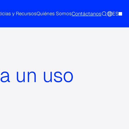
Contáctanos
ES
icias y Recursos
Quiénes Somos
 a un uso