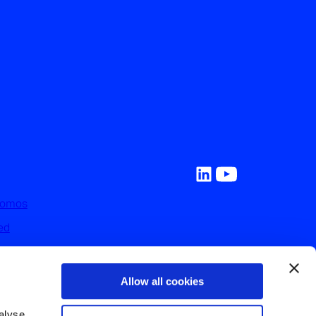
Somos
ed
y Recursos
on Nosotros
Allow all cookies
nos
lyse 