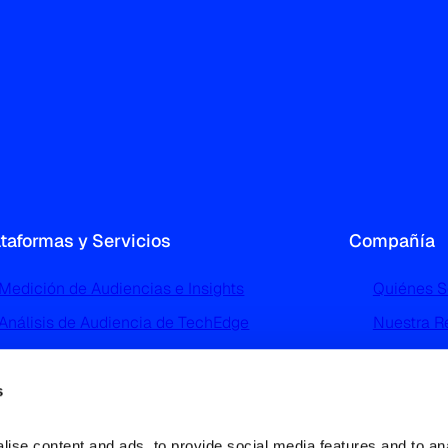
ataformas y Servicios
Compañía
Medición de Audiencias e Insights
Quiénes 
Análisis de Audiencia de TechEdge
Nuestra R
Perfilado y Segmentación de Audiencias de
Noticias 
TGI
Trabaja c
s
Advertising Intelligence
Contácta
Análisis e Investigación del Mercado
ise content and ads, to provide social media features and to ana