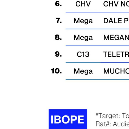
Search
for: