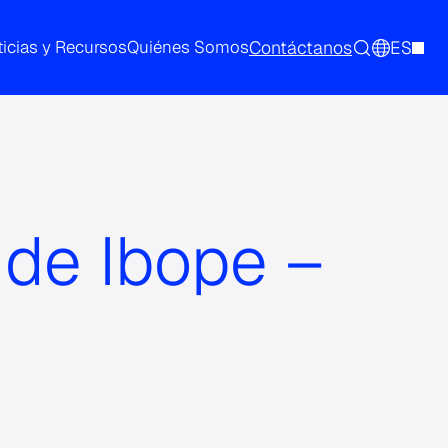
Contáctanos
ES
icias y Recursos
Quiénes Somos
 de Ibope –