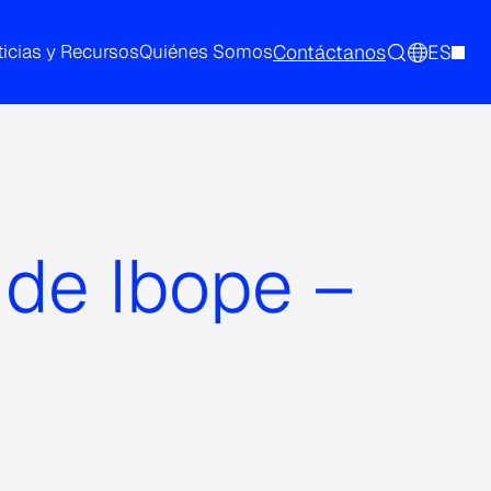
Contáctanos
ES
icias y Recursos
Quiénes Somos
 de Ibope –