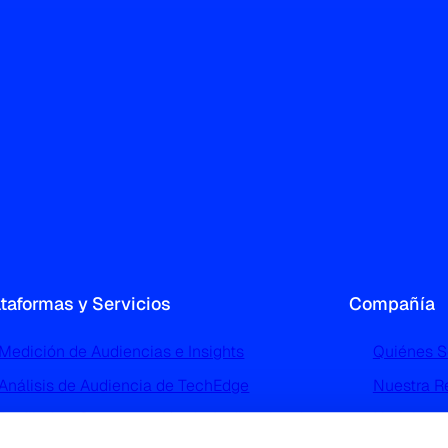
ataformas y Servicios
Compañía
Medición de Audiencias e Insights
Quiénes 
Análisis de Audiencia de TechEdge
Nuestra R
Perfilado y Segmentación de Audiencias de
Noticias 
TGI