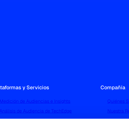
ataformas y Servicios
Compañía
Medición de Audiencias e Insights
Quiénes 
Análisis de Audiencia de TechEdge
Nuestra R
Perfilado y Segmentación de Audiencias de
Noticias 
TGI