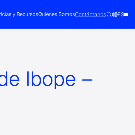
Contáctanos
ES
icias y Recursos
Quiénes Somos
 de Ibope –