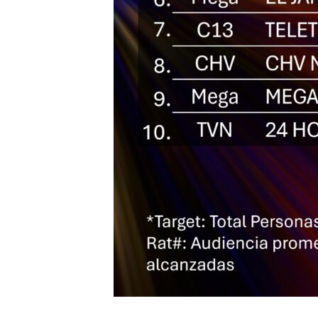
Search
for: