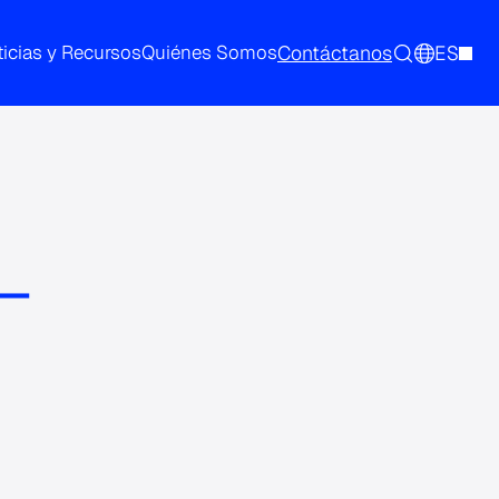
Contáctanos
ES
icias y Recursos
Quiénes Somos
–