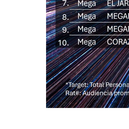
Search
for: