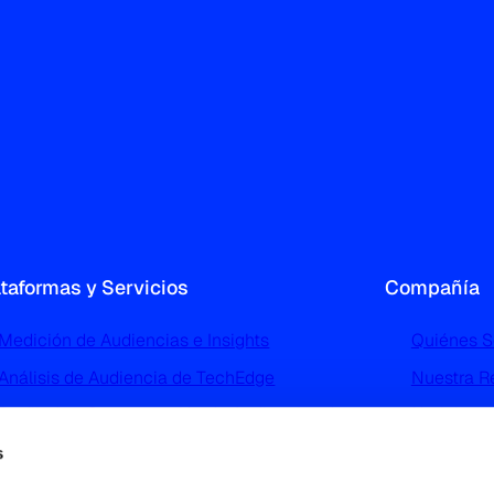
ataformas y Servicios
Compañía
Medición de Audiencias e Insights
Quiénes 
Análisis de Audiencia de TechEdge
Nuestra R
Perfilado y Segmentación de Audiencias de
Noticias 
TGI
Trabaja c
s
Advertising Intelligence
Contácta