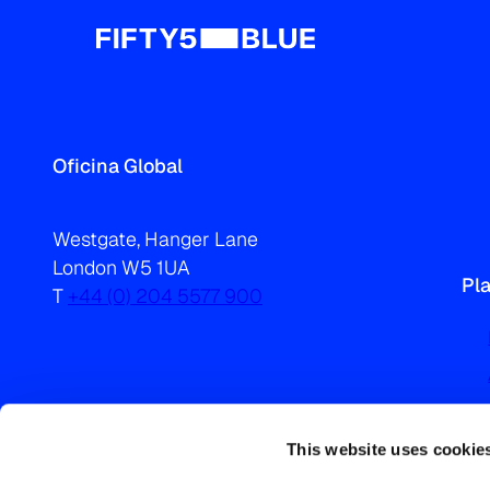
Oficina Global
Westgate, Hanger Lane
London W5 1UA
Pl
T
+44 (0) 204 5577 900
This website uses cookie