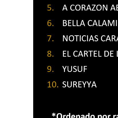
Search
for: