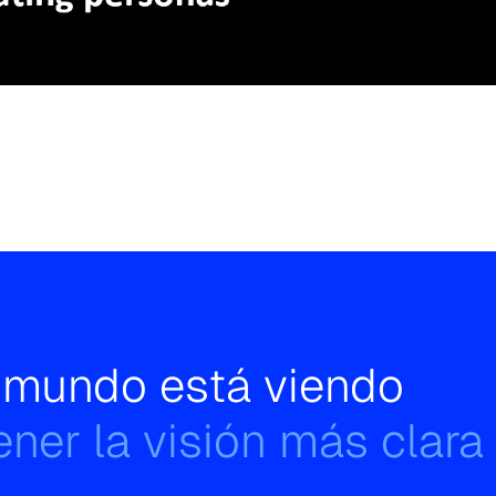
l mundo está viendo
ner la visión más clara