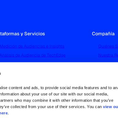
ataformas y Servicios
Compañía
Medición de Audiencias e Insights
Quiénes 
Análisis de Audiencia de TechEdge
Nuestra R
Perfilado y Segmentación de Audiencias de
Noticias 
TGI
Trabaja c
s
Advertising Intelligence
Contácta
Análisis e Investigación del Mercado
ise content and ads, to provide social media features and to ana
Deportivo
information about your use of our site with our social media, 
partners who may combine it with other information that you’ve 
ey’ve collected from your use of their services. You can 
view ou
here
.