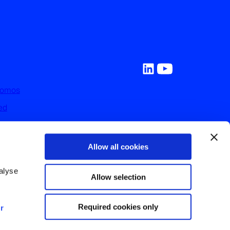
Somos
ed
y Recursos
on Nosotros
Allow all cookies
nos
lyse 
Allow selection
Required cookies only
r 