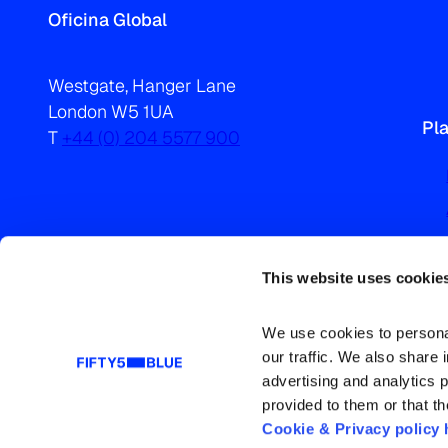
Oficina Global
Westgate, Hanger Lane
London W5 1UA
Pl
T
+44 (0) 204 5577 900
This website uses cookie
We use cookies to personal
our traffic. We also share 
advertising and analytics 
provided to them or that th
Cookie & Privacy policy 