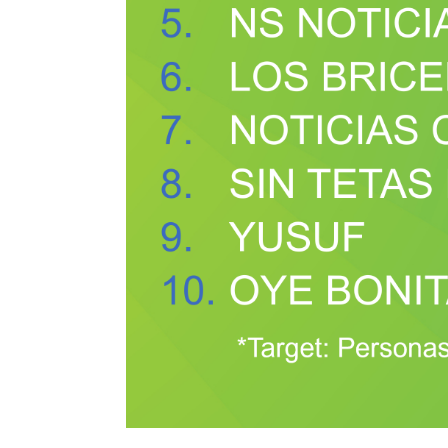
Search
for: