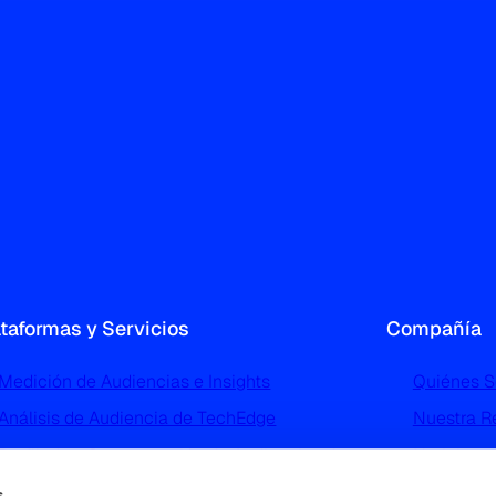
ataformas y Servicios
Compañía
Medición de Audiencias e Insights
Quiénes 
Análisis de Audiencia de TechEdge
Nuestra R
Perfilado y Segmentación de Audiencias de
Noticias 
TGI
Trabaja c
s