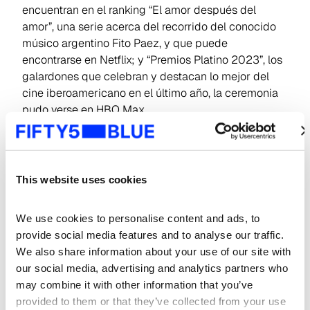
encuentran en el ranking “El amor después del
amor”, una serie acerca del recorrido del conocido
músico argentino Fito Paez, y que puede
encontrarse en Netflix; y “Premios Platino 2023”, los
galardones que celebran y destacan lo mejor del
cine iberoamericano en el último año, la ceremonia
pudo verse en HBO Max.
Algunas de las otras series y películas con mayor
cantidad de vistas y potencial alcance de sus
menciones generadas fueron “Star Wars: The Bad
This website uses cookies
Batch” (Disney+), “Andor” (Disney+), «SUGA: Road To
D-day» (Disney+), “Argentina 1985” (Prime Video),
We use cookies to personalise content and ads, to 
“Ted Lasso” (AppleTV+), “La maravillosa Sra. Maisel”
provide social media features and to analyse our traffic. 
(Prime Video), “Stranger Things” (Netflix),
We also share information about your use of our site with 
“Yellowjackets” (Paramount+), “Amén. Francisco
our social media, advertising and analytics partners who 
responde” (STAR+), “Palpito” (Netflix), “Juntas hasta la
may combine it with other information that you’ve 
muerte” (Prime Video).
provided to them or that they’ve collected from your use 