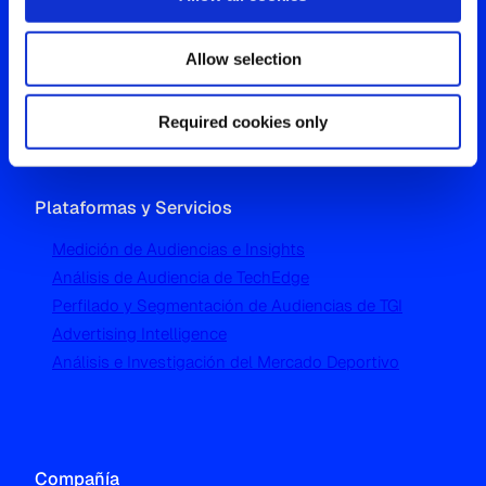
Westgate, Hanger Lane
Allow selection
London W5 1UA
T
+44 (0) 204 5577 900
Required cookies only
Plataformas y Servicios
Medición de Audiencias e Insights
Análisis de Audiencia de TechEdge
Perfilado y Segmentación de Audiencias de TGI
Advertising Intelligence
Análisis e Investigación del Mercado Deportivo
Compañía