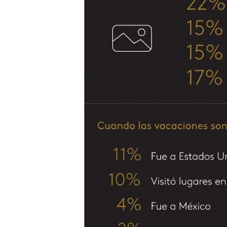
Search
for: