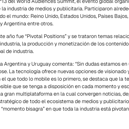
N°13 del World Audiences Summit, el evento global organ
e la industria de medios y publicitaria. Participaron alr
 el mundo: Reino Unido, Estados Unidos, Países Bajos, E
 y Argentina entre otros.
te año fue “Pivotal Positions” y se trataron temas relac
la industria, la producción y monetización de los contenid
l de industria.
a Argentina y Uruguay comenta: “
Sin dudas estamos en
ose. La tecnología ofrece nuevas opciones de visionado 
el que todo lo mobile es lo primero, se destaca que la 
sible que se tenga a disposición en cada momento y eso 
a gran multiplataforma en la cual convergen noticias, de
stratégico de todo el ecosistema de medios y publicitari
un “momento bisagra” en que toda la industria está pivota