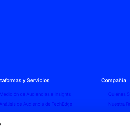
ataformas y Servicios
Compañía
Medición de Audiencias e Insights
Quiénes 
Análisis de Audiencia de TechEdge
Nuestra R
Perfilado y Segmentación de Audiencias de
Noticias 
TGI
Trabaja c
s