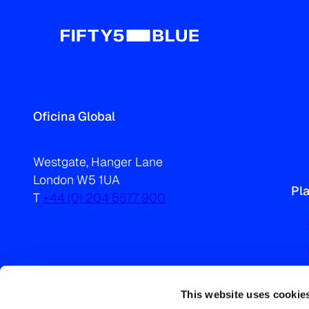
Oficina Global
Westgate, Hanger Lane
London W5 1UA
Pl
T
+44 (0) 204 5577 900
This website uses cookie