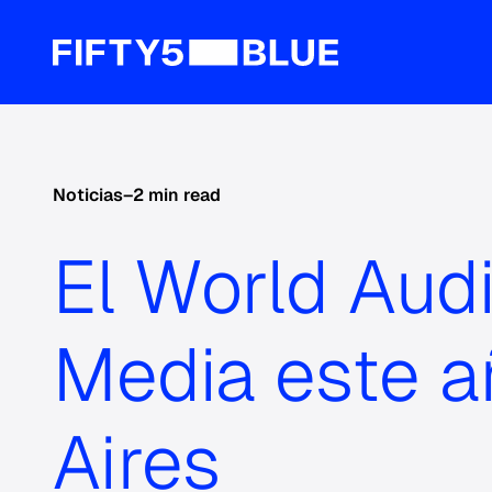
Noticias
–
2 min read
El World Aud
Media este a
Aires