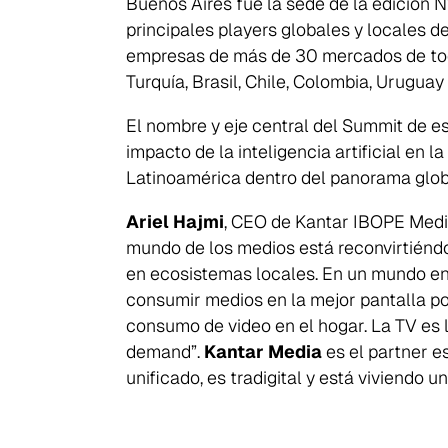
Buenos Aires fue la sede de la edición 
principales players globales y locales d
empresas de más de 30 mercados de todo
Turquía, Brasil, Chile, Colombia, Uruguay
El nombre y eje central del Summit de es
impacto de la inteligencia artificial en 
Latinoamérica dentro del panorama globa
Ariel Hajmi
, CEO de Kantar IBOPE Medi
mundo de los medios está reconvirtiénd
en ecosistemas locales. En un mundo en 
consumir medios en la mejor pantalla po
Search
consumo de video en el hogar. La TV es l
for:
demand”.
Kantar Media
es el partner e
unificado, es tradigital y está viviendo 