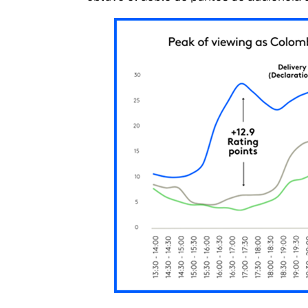
Search
for: