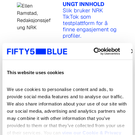
UNGT INNHOLD
Slik bruker NRK
TikTok som
testplattform for å
finne engasjement og
profiler.
15:10
HVORDAN
TINE BLE EN
KOMPIS PÅ
This website uses cookies
TIKTOK
We use cookies to personalise content and ads, to 
Hva skjer når
provide social media features and to analyse our traffic. 
du kutter ut
We also share information about your use of our site with 
reklame og lar
de ansatte
our social media, advertising and analytics partners who 
fortelle
may combine it with other information that you’ve 
historien
provided to them or that they’ve collected from your use 
of their services. You can 
view our Cookie & Privacy 