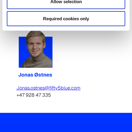
Allow selection
Agnethe.karlsen@fifty5blue.com
+47 907 47 535
Required cookies only
Jonas.ostnes@fifty5blue.com
+47 928 47 335