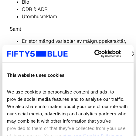
Bio
ODR & ADR
Utomhusreklam
Samt
En stor mängd variabler av målgruppskaraktär,
bl.a. intressen, värderingar, aktiviteter,
varumärkeskännedom och -användning. Allt du
behöver veta för att förstå vilka som medierna
når (och inte når).
This website uses cookies
Vad innebär varumärkets totala räckvidd?
We use cookies to personalise content and ads, to 
Ett varumärkes totala räckvidd visar hur många
provide social media features and to analyse our traffic. 
människor som varumärket når i de egna kanalerna,
We also share information about your use of our site with 
både digitala och print. Tidningsräckvidderna
our social media, advertising and analytics partners who 
(papper/e-tidning) kommer från ORVESTO
may combine it with other information that you’ve 
Konsument; de digitala räckvidderna från en passiv
provided to them or that they’ve collected from your use 
mätning av 20 000 individers surfbeteende på
of their services. You can 
view our Cookie & Privacy 