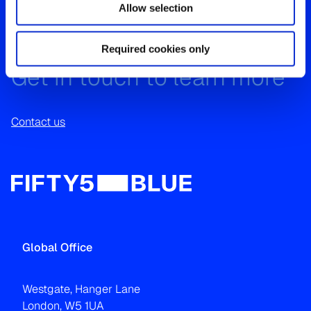
Allow selection
Your window on what the
world is watching
Required cookies only
Get in touch to learn more
Contact us
Global Office
Westgate, Hanger Lane
London, W5 1UA