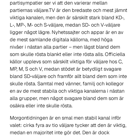
partisympatier ser vi att den varierar mellan
partiernas väljare.TV är den bredaste och mest jämnt
viktiga kanalen, men den är särskilt stark bland KD‑,
L‑, MP‑, M‑ och S‑väljare, medan SD‑ och V‑väljare
ligger något lägre. Nyhetssajter och appar är en av
de mest samlande digitala källorna, med höga
nivåer i nästan alla partier – men lägst bland dem
som skulle rösta blankt eller inte rösta alls. Officiella
källor upplevs som särskilt viktiga för väljare hos C,
MP, M, S och V, medan stödet är betydligt svagare
bland SD‑väljare och framför allt bland dem som inte
skulle rösta. Samtal med vänner, familj och kollegor
en av de mest stabila och viktiga kanalerna i nästan
alla grupper, men något svagare bland dem som är
osäkra eller inte skulle rösta.
Morgontidningen är en smal men stabil kanal inför
valet: cirka fyra av tio väljare tycker att den är viktig,
medan en majoritet inte gör det. Den är dock