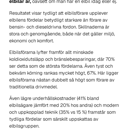
elbilar är,
oavsett om man har en elbil idag eller ej.
Resultatet visar tydligt att elbilsförare upplever
elbilens fördelar betydligt starkare än förare av
bensin- och dieseldrivna fordon. Skillnaderna är
stora och genomgående, både när det gäller miljö,
ekonomi och komfort.
Elbilsförarna lyfter framför allt minskade
koldioxidutsläpp och bränslebesparingar, där 70%
ser detta som de största fördelarna. Även tyst och
bekväm körning rankas mycket högt, 67%. Här ligger
elbilsförarna nästan dubbelt så högt som förare av
traditionella drivmedel.
Även lägre underhållskostnader (41% bland
elbilsägare jämfört med 20% hos andra) och modern
och uppkopplad teknik (35% vs 15 %) framstår som
tydliga fördelar som särskilt uppskattas av
elbilsgruppen.