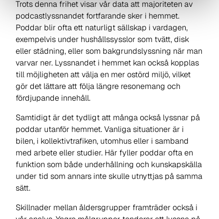
Trots denna frihet visar vår data att majoriteten av
podcastlyssnandet fortfarande sker i hemmet.
Poddar blir ofta ett naturligt sällskap i vardagen,
exempelvis under hushållssysslor som tvätt, disk
eller städning, eller som bakgrundslyssning när man
varvar ner. Lyssnandet i hemmet kan också kopplas
till möjligheten att välja en mer ostörd miljö, vilket
gör det lättare att följa längre resonemang och
fördjupande innehåll.
Samtidigt är det tydligt att många också lyssnar på
poddar utanför hemmet. Vanliga situationer är i
bilen, i kollektivtrafiken, utomhus eller i samband
med arbete eller studier. Här fyller poddar ofta en
funktion som både underhållning och kunskapskälla
under tid som annars inte skulle utnyttjas på samma
sätt.
Skillnader mellan åldersgrupper framträder också i