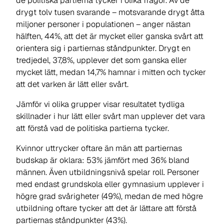
de politiska partierna tycker i olika frågor. Av de
drygt tolv tusen svarande – motsvarande drygt åtta
miljoner personer i populationen – anger nästan
hälften, 44%, att det är
mycket
eller
ganska svårt
att
orientera sig i partiernas ståndpunkter. Drygt en
tredjedel, 37,8%, upplever det som
ganska
eller
mycket lätt
, medan 14,7% hamnar i mitten och tycker
att det varken är lätt eller svårt.
Jämför vi olika grupper visar resultatet tydliga
skillnader i hur lätt eller svårt man upplever det vara
att förstå vad de politiska partierna tycker.
Kvinnor uttrycker oftare än män att partiernas
budskap är oklara: 53% jämfört med 36% bland
männen. Även utbildningsnivå spelar roll. Personer
med endast grundskola eller gymnasium upplever i
högre grad svårigheter (49%), medan de med högre
utbildning oftare tycker att det är lättare att förstå
partiernas ståndpunkter (43%).