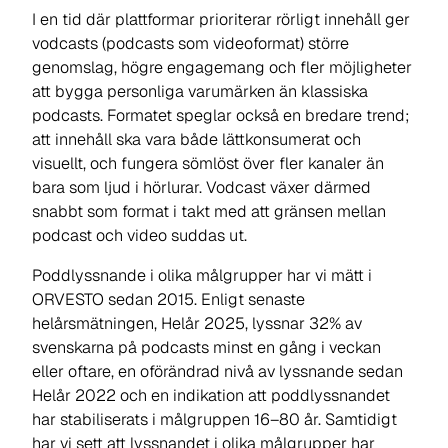
I en tid där plattformar prioriterar rörligt innehåll ger
vodcasts (podcasts som videoformat) större
genomslag, högre engagemang och fler möjligheter
att bygga personliga varumärken än klassiska
podcasts. Formatet speglar också en bredare trend;
att innehåll ska vara både lättkonsumerat och
visuellt, och fungera sömlöst över fler kanaler än
bara som ljud i hörlurar. Vodcast växer därmed
snabbt som format i takt med att gränsen mellan
podcast och video suddas ut.
Poddlyssnande i olika målgrupper har vi mätt i
ORVESTO sedan 2015. Enligt senaste
helårsmätningen, Helår 2025, lyssnar 32% av
svenskarna på podcasts minst en gång i veckan
eller oftare, en oförändrad nivå av lyssnande sedan
Helår 2022 och en indikation att poddlyssnandet
har stabiliserats i målgruppen 16–80 år. Samtidigt
har vi sett att lyssnandet i olika målgrupper har