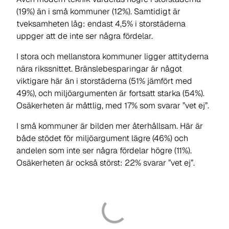
(19%) än i små kommuner (12%). Samtidigt är
tveksamheten låg: endast 4,5% i storstäderna
uppger att de inte ser några fördelar.
I stora och mellanstora kommuner ligger attityderna
nära rikssnittet. Bränslebesparingar är något
viktigare här än i storstäderna (51% jämfört med
49%), och miljöargumenten är fortsatt starka (54%).
Osäkerheten är måttlig, med 17% som svarar ”vet ej”.
I små kommuner är bilden mer återhållsam. Här är
både stödet för miljöargument lägre (46%) och
andelen som inte ser några fördelar högre (11%).
Osäkerheten är också störst: 22% svarar ”vet ej”.