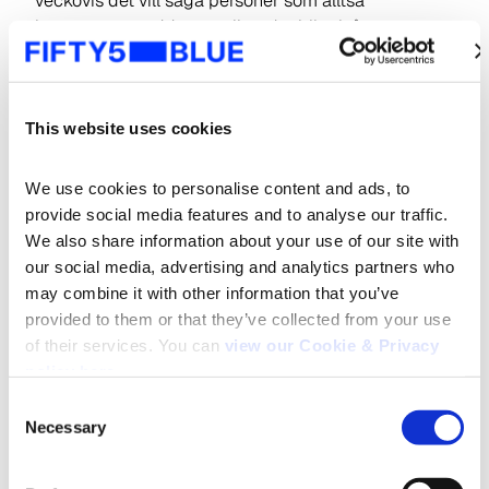
veckovis det vill säga personer som alltså
konsumerar poddar regelbundet blir nivåerna
naturligtvis högre också för voddar. Ungefär 13% av
svenskarna som regelbundet lyssnar på podcasts,
uppger att de veckovis lyssnat/ tittat på en vodcast.
This website uses cookies
We use cookies to personalise content and ads, to 
provide social media features and to analyse our traffic. 
We also share information about your use of our site with 
our social media, advertising and analytics partners who 
may combine it with other information that you’ve 
provided to them or that they’ve collected from your use 
of their services. You can 
view our Cookie & Privacy 
policy here
.
Consent
Necessary
Selection
Search
for: