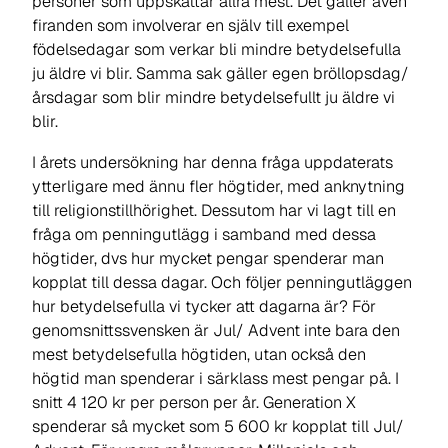
personer som uppskattar allra mest. Det gäller även
firanden som involverar en själv till exempel
födelsedagar som verkar bli mindre betydelsefulla
ju äldre vi blir. Samma sak gäller egen bröllopsdag/
årsdagar som blir mindre betydelsefullt ju äldre vi
blir.
I årets undersökning har denna fråga uppdaterats
ytterligare med ännu fler högtider, med anknytning
till religionstillhörighet. Dessutom har vi lagt till en
fråga om penningutlägg i samband med dessa
högtider, dvs hur mycket pengar spenderar man
kopplat till dessa dagar. Och följer penningutläggen
hur betydelsefulla vi tycker att dagarna är? För
genomsnittssvensken är Jul/ Advent inte bara den
mest betydelsefulla högtiden, utan också den
högtid man spenderar i särklass mest pengar på. I
snitt 4 120 kr per person per år. Generation X
spenderar så mycket som 5 600 kr kopplat till Jul/