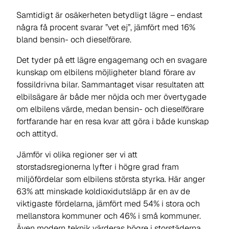
Samtidigt är osäkerheten betydligt lägre – endast
några få procent svarar ”vet ej”, jämfört med 16%
bland bensin- och dieselförare.
Det tyder på ett lägre engagemang och en svagare
kunskap om elbilens möjligheter bland förare av
fossildrivna bilar. Sammantaget visar resultaten att
elbilsägare är både mer nöjda och mer övertygade
om elbilens värde, medan bensin- och dieselförare
fortfarande har en resa kvar att göra i både kunskap
och attityd.
Jämför vi olika regioner ser vi att
storstadsregionerna lyfter i högre grad fram
miljöfördelar som elbilens största styrka. Här anger
63% att minskade koldioxidutsläpp är en av de
viktigaste fördelarna, jämfört med 54% i stora och
mellanstora kommuner och 46% i små kommuner.
Även modern teknik värderas högre i storstäderna