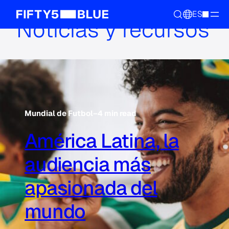
ES
Noticias y recursos
Mundial de Futbol
–
4 min read
América Latina, la
audiencia más
apasionada del
mundo