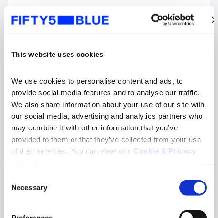
This website uses cookies
We use cookies to personalise content and ads, to 
provide social media features and to analyse our traffic. 
We also share information about your use of our site with 
our social media, advertising and analytics partners who 
may combine it with other information that you’ve 
Mundial de Futbol
provided to them or that they’ve collected from your use 
El factor Ancelotti y el poder de la influencia
of their services. You can 
view our Cookie & Privacy 
en el marketing deportivo
policy here
.
Leer más
Consent
Necessary
Selection
Search
for:
Preferences