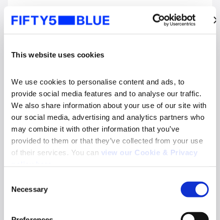
This website uses cookies
We use cookies to personalise content and ads, to 
provide social media features and to analyse our traffic. 
We also share information about your use of our site with 
our social media, advertising and analytics partners who 
may combine it with other information that you’ve 
Mundial de Futbol
provided to them or that they’ve collected from your use 
El factor Ancelotti y el poder de la influencia
of their services. You can 
view our Cookie & Privacy 
en el marketing deportivo
policy here
.
Leer más
Consent
Necessary
Selection
Search
for:
Preferences