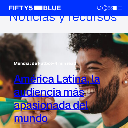
ES
Noticias y recursos
Mundial de Futbol
–
4 min read
América Latina, la
audiencia más
apasionada del
mundo